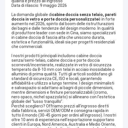
qualità e prezzo all'ingrosso
Data di rilascio: 9 maggio 2026
La domanda globale di
cabine doccia senza telaio, pareti
doccia in vetro e porte doccia personalizzate
è in forte
aumento nel 2026, spinto dal boom delle ristrutturazioni
dei bagni e dalle tendenze del design moderno. In qualità
di produttore leader con sede in Cina, siamo specializzati
in cabine doccia di fascia alta che uniscono durata,
estetica e funzionalità, ideali sia per progetti residenziali
che commerciali.
I nostri prodotti principali includono cabine doccia
senza/semi-telaio, cabine doccia e porte doccia
scorrevoli/incernierate, realizzate in vetro di sicurezza
temperato da 8-10 mm con telai in acciaio inossidabile o
alluminio di prima qualità. Tutti gli articoli soddisfano gli
standard di sicurezza CE, ISO e locali, garantendo
affidabilità e utilizzo a lungo termine. I design minimalisti
e salvaspazio si adattano ai bagni di piccole dimensioni,
mentre dimensioni e finiture personalizzabili (cromo,
nero opaco, nichel spazzolato) si allineano con l'estetica
globale del "lusso tranquillo".
Perchè sceglierci? Offriamo prezzi all'ingrosso diretti
dalla fabbrica, servizi OEM/ODM e consegna rapida in
tutto il mondo (30-45 giorni per ordini all'ingrosso). I nostri
oltre 10 anni di esperienza nell'esportazione supportano
clienti in Europa, Nord America, Australia e Medio Oriente,