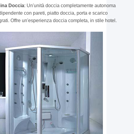
ina Doccia
: Un'unità doccia completamente autonoma
dipendente con pareti, piatto doccia, porta e scarico
grati. Offre un'esperienza doccia completa, in stile hotel.