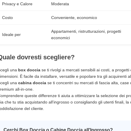
Privacy e Calore
Moderata
Costo
Conveniente, economico
Appartamenti, ristrutturazioni, progetti
Ideale per
economici
Quale dovresti scegliere?
cegli una
box doccia
se ti rivolgi a mercati sensibili ai costi, a proget
imensioni. È facile da installare, versatile e popolare tra gli acquirenti al
cegli una
cabina doccia
se ti concentri su mercati di fascia alta, case
remium all-in-one.
omprendere queste differenze ti aiuta a ottimizzare la selezione dei prod
ia che tu stia acquistando all'ingrosso o consigliando gli utenti finali, l
oddisfazione del cliente.
Cerchi Box Doccia o Cabine Doccia all'Ingrosso?