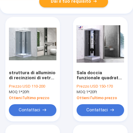
Dai il tuo requisito
struttura di alluminio
Sala doccia
di recinzioni di vetro
funzionale quadrata
5mm della doccia di
con vetro temperato
Prezzo:
USD 110-200
Prezzo:
USD 150-170
1-1.2mm
e telaio di alluminio
MOQ:
1*20ft
MOQ:
1*20ft
per un lussuoso
Ottieni l'ultimo prezzo
Ottieni l'ultimo prezzo
Contattaci
Contattaci