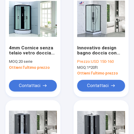
4mm Cornice senza
Innovativo design
telaio vetro doccia
bagno doccia con
customisato
vetro temperato
MOQ:
20 serie
Prezzo:
USD 150-160
dimensione
4/5mm e telaio nero
Ottieni l'ultimo prezzo
MOQ:
1*20ft
matt
Ottieni l'ultimo prezzo
Contattaci
Contattaci
Casa.
Prodotti
Video