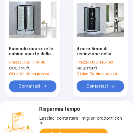
Facendo scorrere le
il nero 5mm di
cabine aperte della
recinzione della
doccia del bagno di
doccia del quadrante
Prezzo:
USD 110-140
Prezzo:
USD 110-190
stile 1000 X1000
di 900x900x2150mm
MOQ:
1*40ft
MOQ:
1*20ft
X2150 millimetro
Ottieni l'ultimo prezzo
Ottieni l'ultimo prezzo
Contattaci
Contattaci
Risparmia tempo
Lasciaci contattare i migliori prodotti con
te.