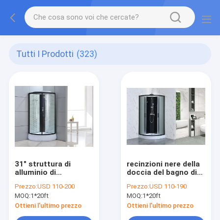
Tutti I Prodotti
(323)
31" struttura di
recinzioni nere della
alluminio di
doccia del bagno di
recinzione della
800x800x1900mm
Prezzo:
USD 110-200
Prezzo:
USD 110-190
doccia del quadrato
6mm
MOQ:
1*20ft
MOQ:
1*20ft
di X31 ' X85» 5mm
Ottieni l'ultimo prezzo
Ottieni l'ultimo prezzo