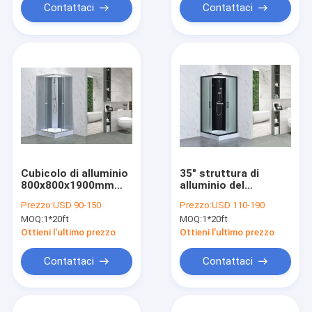
Contattaci
Contattaci
Cubicolo di alluminio
35" struttura di
800x800x1900mm
alluminio del
della doccia del
cubicolo della doccia
Prezzo:
USD 90-150
Prezzo:
USD 110-190
bagno della struttura
del bagno di X35 '
MOQ:
1*20ft
MOQ:
1*20ft
X75»
Ottieni l'ultimo prezzo
Ottieni l'ultimo prezzo
Contattaci
Contattaci