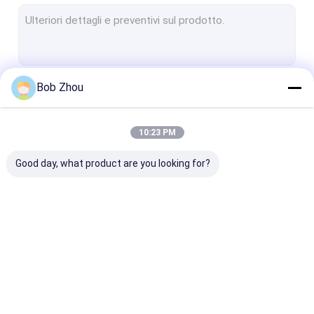
SCATOLA DOCCIA
porta della doccia
Sala scorrevole d'angolo
Bob Zhou
Continua
10:23 PM
Le Nostre Categorie
Good day, what product are you looking for?
Cabina doccia
Semplice doccia
recinzione del
doccia