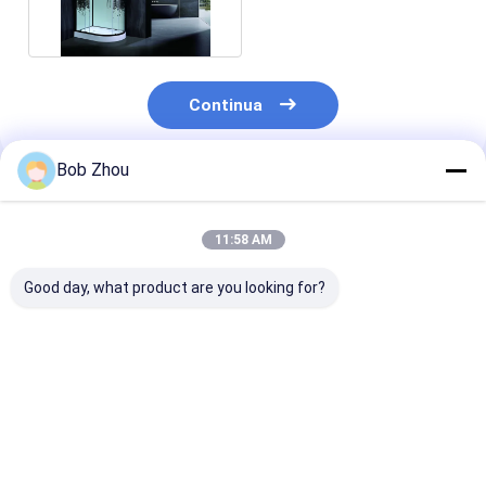
4/5mm per durare.
Continua
Bob Zhou
Prodotti Raccomandati
11:58 AM
Good day, what product are you looking for?
Elegante camera
Recinzione di vetro
Luxo bagno do
doccia in alluminio
4mm di lusso per il
con Matt Blac
con vetro temperato
bagno 35" X35 ' X85»
Profile e vetro
da 4/5 mm per un
stampa per Mo
ambiente moderno e
Miglior prezzo
Miglior prezzo
Miglior pr