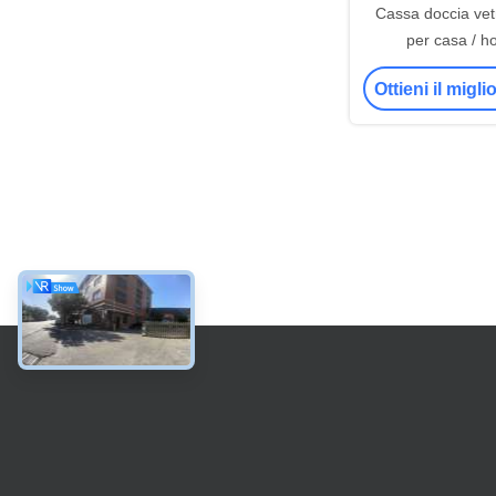
Cassa doccia vet
per casa / hot
Ottieni il migl