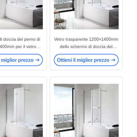
i doccia del perno di
Vetro trasparente 1200×1400mm
00mm per il vetro
dello schermo di doccia del
arente del bagno
perno ISO9001
il miglior prezzo
Ottieni il miglior prezzo