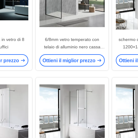
 in vetro di 8
6/8mm vetro temperato con
schermo d
ffici
telaio di alluminio nero cassa
1200×14
doccia senza telaio per bagno
trasp
ior prezzo
Ottieni il miglior prezzo
Ottieni 
elegante