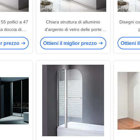
55 pollici a 47
Chiara struttura di alluminio
Disegni c
la doccia di
d'argento di vetro delle porte
1 X
1200×1400mm della doccia di
ior prezzo
Ottieni il miglior prezzo
Ottieni 
scivolamento