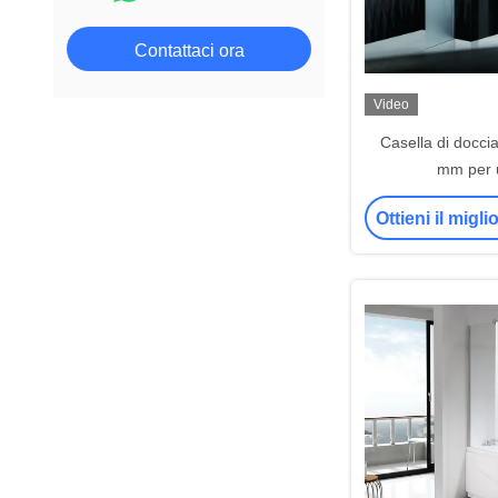
Contattaci ora
Video
Casella di doccia
mm per u
Ottieni il migl