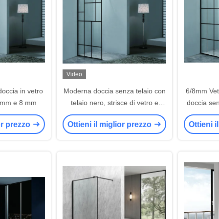
Video
occia in vetro
Moderna doccia senza telaio con
6/8mm Vet
6 mm e 8 mm
telaio nero, strisce di vetro e
doccia sen
telaio di alluminio
alluminio p
ior prezzo
Ottieni il miglior prezzo
Ottieni 