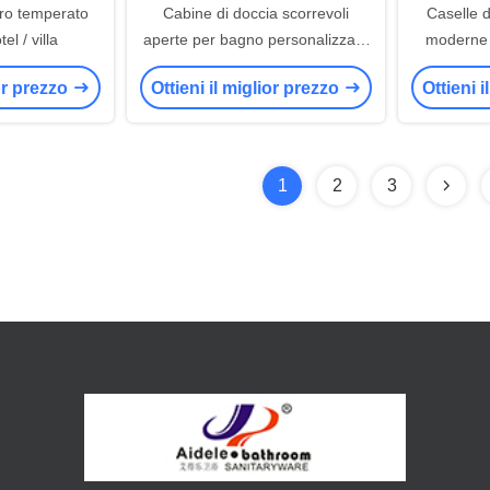
ro temperato
Cabine di doccia scorrevoli
Caselle 
el / villa
aperte per bagno personalizzate
moderne 
990 X 990 X 1950 mm
ior prezzo
Ottieni il miglior prezzo
Ottieni 
1
2
3