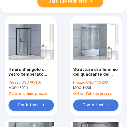
Dai il tuo requisito
Il nero d'angolo di
Struttura di alluminio
vetro temperato
del quadrante del
ISO9001 di recinzione
bagno di recinzione
Prezzo:
USD 90-150
Prezzo:
USD 110-200
della doccia del
bianca della doccia
MOQ:
1*20ft
MOQ:
1*20ft
quadrante
Ottieni l'ultimo prezzo
Ottieni l'ultimo prezzo
Contattaci
Contattaci