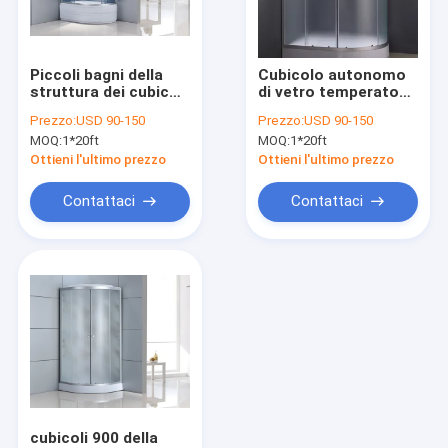
Show VR
Su di noi
Piccoli bagni della
Cubicolo autonomo
struttura dei cubicoli
di vetro temperato
Visita alla fabbrica
autonomi di alluminio
colorato
Prezzo:
USD 90-150
Prezzo:
USD 90-150
della doccia 4mm
1150x800x1950mm
MOQ:
1*20ft
MOQ:
1*20ft
1200×800×1960mm
della doccia
Controllo della qualità
Ottieni l'ultimo prezzo
Ottieni l'ultimo prezzo
Contattaci
Contattaci
Contattaci
Notizie
Cabina doccia
Semplice doccia
recinzione della doccia
cubicoli 900 della