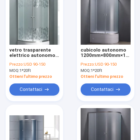
vetro trasparente
cubicolo autonomo
elettrico autonomo
1200mm×800mm×1960m
d'angolo dei baccelli
della doccia di 4mm
Prezzo:
USD 90-150
Prezzo:
USD 90-150
della doccia di 5mm
MOQ:
1*20ft
MOQ:
1*20ft
Ottieni l'ultimo prezzo
Ottieni l'ultimo prezzo
Contattaci
Contattaci
Casa.
Prodotti
Video