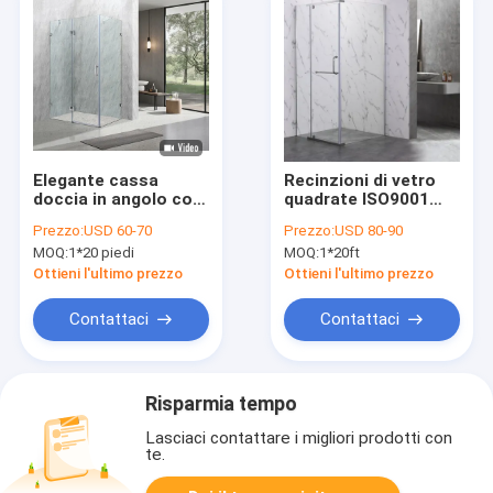
Elegante cassa
Recinzioni di vetro
doccia in angolo con
quadrate ISO9001
vetro temperato da 8
900x900x1900mm
Prezzo:
USD 60-70
Prezzo:
USD 80-90
mm e cerniera
della doccia del
MOQ:
1*20 piedi
MOQ:
1*20ft
bagno
Ottieni l'ultimo prezzo
Ottieni l'ultimo prezzo
Contattaci
Contattaci
Risparmia tempo
Lasciaci contattare i migliori prodotti con
te.