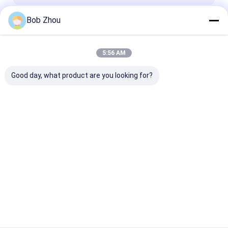
Bob Zhou
Continua
5:56 AM
Le Nostre Categorie
Good day, what product are you looking for?
Cabina doccia
Semplice doccia
recinzione del
doccia
Casa
Circa noi
Contattaci
Desktop Site
Mappa del sito
Politica sulla privacy