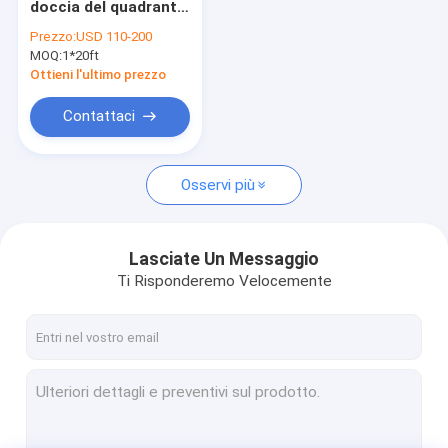
doccia del quadrante
SCATOLA DOCCIA
di 5mm x 900 31" X31
Prezzo:
USD 110-200
' X85»
MOQ:
porta della doccia
1*20ft
Ottieni l'ultimo prezzo
Contattaci
Osservi più
Lasciate Un Messaggio
Ti Risponderemo Velocemente