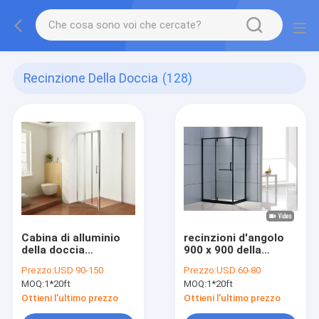
Recinzione Della Doccia
(128)
Cabina di alluminio
recinzioni d'angolo
della doccia
900 x 900 della
dell'angolo della
doccia dell'entrata di
Prezzo:
USD 90-150
Prezzo:
USD 60-80
struttura
6mm che fanno
MOQ:
1*20ft
MOQ:
1*20ft
scorrere
Ottieni l'ultimo prezzo
Ottieni l'ultimo prezzo