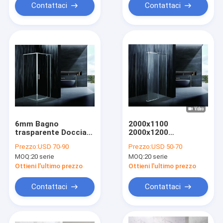
Contattaci
Contattaci
6mm Bagno
2000x1100
trasparente Doccia
2000x1200
vetro gabinetto
2000x1400 Caselle di
Prezzo:
USD 70-90
Prezzo:
USD 50-70
1800x800
doccia di vetro 8 mm
MOQ:
20 serie
MOQ:
20 serie
Ottieni l'ultimo prezzo
Ottieni l'ultimo prezzo
Contattaci
Contattaci