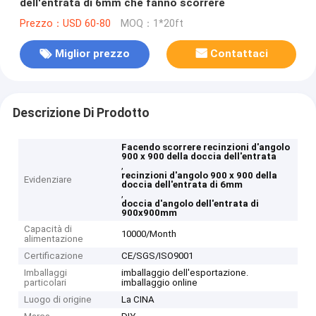
dell'entrata di 6mm che fanno scorrere
Prezzo：USD 60-80
MOQ：1*20ft
Miglior prezzo
Contattaci
Descrizione Di Prodotto
Facendo scorrere recinzioni d'angolo
900 x 900 della doccia dell'entrata
,
recinzioni d'angolo 900 x 900 della
Evidenziare
doccia dell'entrata di 6mm
,
doccia d'angolo dell'entrata di
900x900mm
Capacità di
10000/Month
alimentazione
Certificazione
CE/SGS/ISO9001
Imballaggi
imballaggio dell'esportazione.
particolari
imballaggio online
Luogo di origine
La CINA