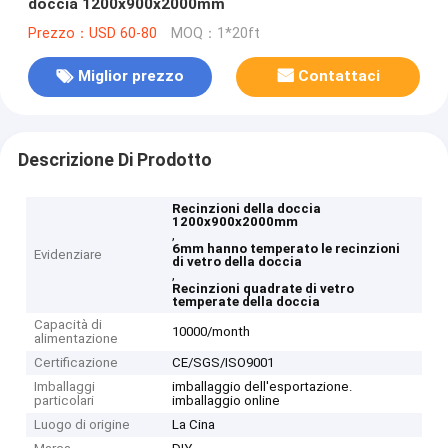
doccia 1200x900x2000mm
Prezzo：USD 60-80
MOQ：1*20ft
Miglior prezzo
Contattaci
Descrizione Di Prodotto
Recinzioni della doccia
1200x900x2000mm
,
6mm hanno temperato le recinzioni
Evidenziare
di vetro della doccia
,
Recinzioni quadrate di vetro
temperate della doccia
Capacità di
10000/month
alimentazione
Certificazione
CE/SGS/ISO9001
Imballaggi
imballaggio dell'esportazione.
particolari
imballaggio online
Luogo di origine
La Cina