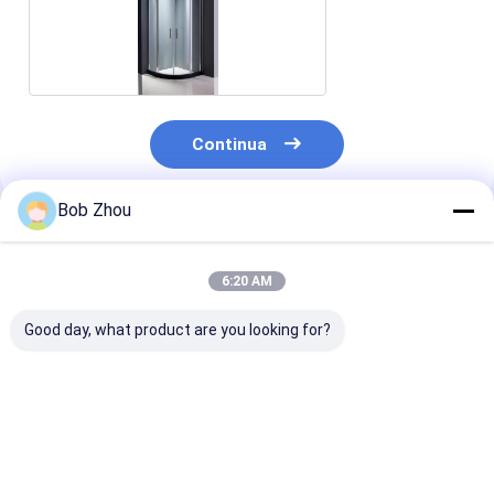
Continua
Bob Zhou
Prodotti Raccomandati
6:20 AM
Good day, what product are you looking for?
Cabina di alluminio
Struttura di
Piccoli bagni d
della doccia
alluminio del
struttura dei
dell'angolo della
quadrante del bagno
cubicoli auton