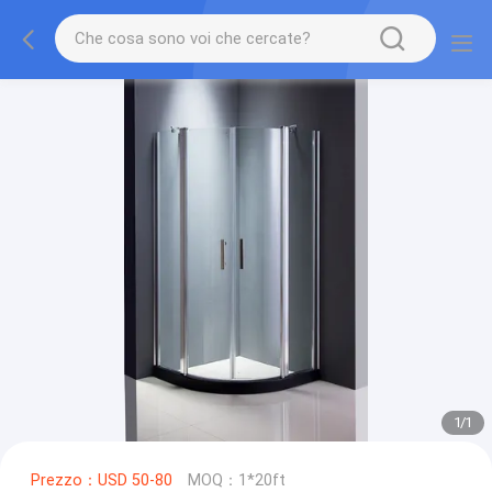
1
/
1
Prezzo：USD 50-80
MOQ：1*20ft