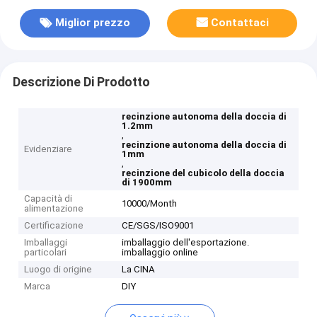
Miglior prezzo
Contattaci
Descrizione Di Prodotto
recinzione autonoma della doccia di
1.2mm
,
recinzione autonoma della doccia di
Evidenziare
1mm
,
recinzione del cubicolo della doccia
di 1900mm
Capacità di
10000/Month
alimentazione
Certificazione
CE/SGS/ISO9001
Imballaggi
imballaggio dell'esportazione.
particolari
imballaggio online
Luogo di origine
La CINA
Marca
DIY