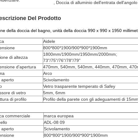
idenziare:
, 
Doccia di alluminio dell'entrata dell'angol
escrizione Del Prodotto
ne della doccia del bagno, unità della doccia 990 x 990 x 1950 millimet
ca
Aidele
ensione
800*800*1900/900*900*1900mm
1800mm/1900mm/1950mm/2000mm;
one di altezza
73"/75"/76"/78"/79"
ensione d'apertura
470mm, 540mm, 540mm, 440mm, 470mm, 47
ma
Arco
e aperto
Scivolamento
o
Vetro trasparente temperato di Safey
sore di vetro
5mm, 6mm
ttura di profilo
Profilo della parete con gli adeguamenti di 15m
ca commerciale
marca europea
ello
ADL-08 09
e aperto
Scivolamento
ensione
800*800*1900/900*900*1900mm