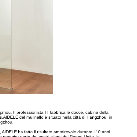
hou. Il professionista IT fabbrica le docce, cabine della
s.AIDELE del mulinello è situato nella città di Hangzhou, in
ngzhou.
, AIDELE ha fatto il risultato ammirevole durante i 10 anni
 maggior parte dei nostri clienti dal Regno Unito, la