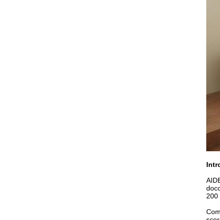
Intr
AIDE
docc
200 
Come
scor