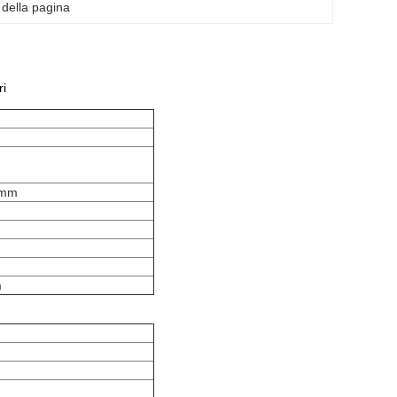
o della pagina
ri
0mm
m