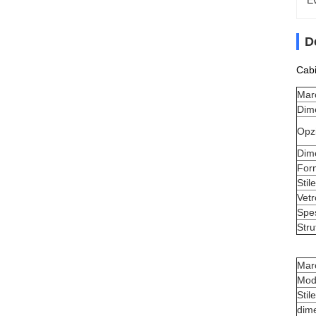
Ev
D
Cabi
Mar
Dim
Opzi
Dim
For
Stil
Vetr
Spes
Stru
Mar
Mod
Stil
dim