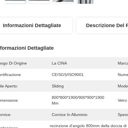
Informazioni Dettagliate
Descrizione Del 
nformazioni Dettagliate
uogo Di Origine
La CINA
Marc
rtificazione
CE/SGS/ISO9001
Numer
ile Aperto:
Sliding
Model
800*800*1900/900*900*1900 
imensione:
Vetro
Mm
ornice:
Cornice In Alluminio
Spess
recinzione d'angolo 800mm della doccia d