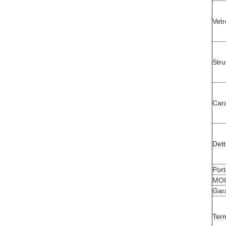
Vet
Stru
Cara
Dett
Port
MO
Gar
Ter