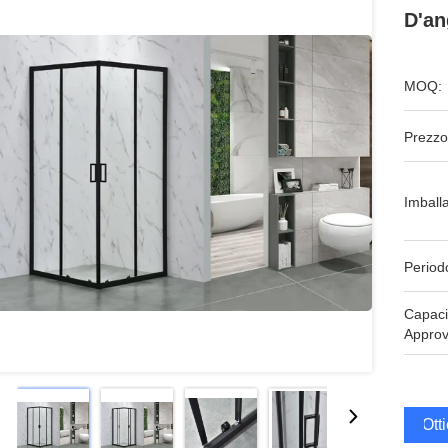
D'an
MOQ:
Prezzo
Imball
Period
Capaci
Approv
Ott