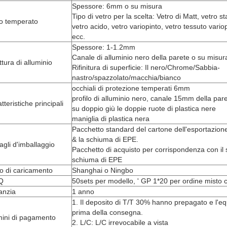
Spessore: 6mm o su misura
Tipo di vetro per la scelta: Vetro di Matt, vetro 
ro temperato
vetro acido, vetro variopinto, vetro tessuto vario
ecc.
Spessore: 1-1.2mm
Canale di alluminio nero della parete o su misur
ttura di alluminio
Rifinitura di superficie: Il nero/Chrome/Sabbia-
nastro/spazzolato/macchia/bianco
occhiali di protezione temperati 6mm
profilo di alluminio nero, canale 15mm della pare
tteristiche principali
su doppio giù le doppie ruote di plastica nere
maniglia di plastica nera
Pacchetto standard del cartone dell'esportazione 
& la schiuma di EPE.
agli d'imballaggio
Pacchetto di acquisto per corrispondenza con il s
schiuma di EPE
o di caricamento
Shanghai o Ningbo
Q
50sets per modello, ' GP 1*20 per ordine misto c
anzia
1 anno
1. Il deposito di T/T 30% hanno prepagato e l'eq
prima della consegna.
mini di pagamento
2. L/C: L/C irrevocabile a vista