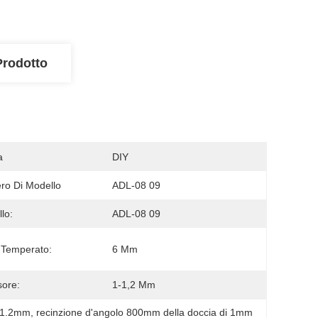
Prodotto
a
DIY
o Di Modello
ADL-08 09
lo:
ADL-08 09
 Temperato:
6 Mm
ore:
1-1,2 Mm
i 1.2mm
, 
recinzione d'angolo 800mm della doccia di 1mm