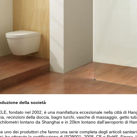
oduzione della società
LE, fondato nel 2002, è una manifattura eccezionale nella città di Hangz
ia, recinzioni della doccia, bagni turchi, vasche di massaggio, getto tub
chilometri lontano da Shanghai e in 20km lontano dall'aeroporto di Ha
 uno dei produttori che fanno una serie completa degli articoli sanitari
si: ha ottenuto la certificazione di ISO9001: 2008, CE e RoHS. Finora, la