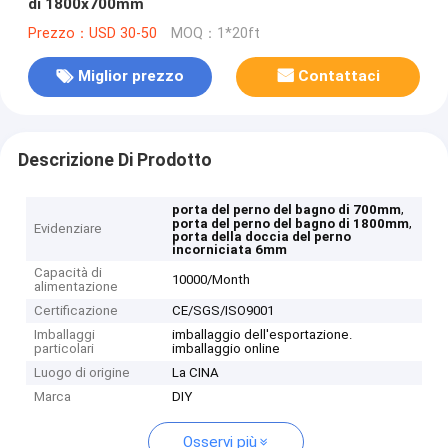
di 1800x700mm
Prezzo：USD 30-50
MOQ：1*20ft
Miglior prezzo
Contattaci
Descrizione Di Prodotto
,
porta del perno del bagno di 700mm
,
porta del perno del bagno di 1800mm
Evidenziare
porta della doccia del perno
incorniciata 6mm
Capacità di
10000/Month
alimentazione
Certificazione
CE/SGS/ISO9001
Imballaggi
imballaggio dell'esportazione.
particolari
imballaggio online
Luogo di origine
La CINA
Marca
DIY
Osservi più