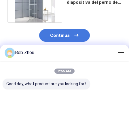
diapositiva del perno del
bagno di 1800x700mm
Continua
Bob Zhou
Prodotti Raccomandati
2:55 AM
Good day, what product are you looking for?
cubicolo autonomo
cabina autonoma
Scivolamento 
della doccia di 6mm
della doccia di
struttura di
800x800x1900mm
alluminio Fra