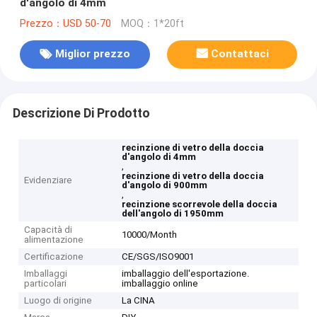
d'angolo di 4mm
Prezzo：USD 50-70
MOQ：1*20ft
Miglior prezzo
Contattaci
Descrizione Di Prodotto
recinzione di vetro della doccia
d'angolo di 4mm
,
recinzione di vetro della doccia
Evidenziare
d'angolo di 900mm
,
recinzione scorrevole della doccia
dell'angolo di 1950mm
Capacità di
10000/Month
alimentazione
Certificazione
CE/SGS/ISO9001
Imballaggi
imballaggio dell'esportazione.
particolari
imballaggio online
Luogo di origine
La CINA