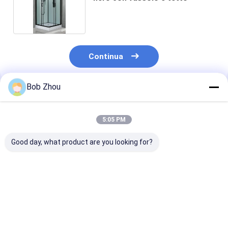
Continua
Bob Zhou
Prodotti Raccomandati
5:05 PM
Good day, what product are you looking for?
Scivolamento del
Cubicoli rettangolari
stalla di docci
cubicolo della
della doccia ISO9001
quadrata di 
doccia del bagno