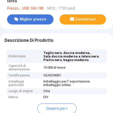
tetto
Prezzo：USD 160-180
MOQ：1*20 piedi
Miglior prezzo
Contattaci
Descrizione Di Prodotto
,
,
Taglio nero
doccia moderna.
Evidenziare
,
Sala doccia moderna a telaio nero
,
Piatto nero
bagno moderno.
Capacità di
10.000 al mese
alimentazione
Certificazione
CE/ISO9001
Imballaggi
Imballaggio per l' esportazione.
particolari
Imballaggio online.
Luogo di origine
Cina
Marca
DIY
Osservi più