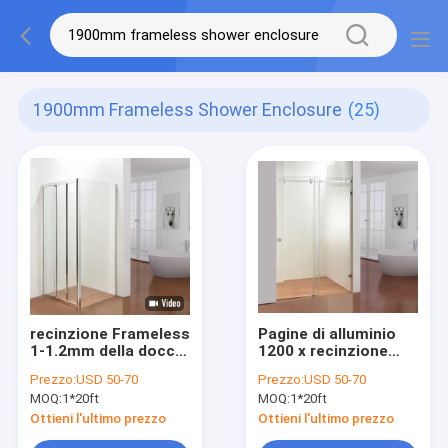
1900mm Frameless Shower Enclosure
(25)
recinzione Frameless
Pagine di alluminio
1-1.2mm della doccia
1200 x recinzione
di 900x900x1900mm
Frameless 1-1.2mm
Prezzo:
USD 50-70
Prezzo:
USD 50-70
della doccia 900
MOQ:
1*20ft
MOQ:
1*20ft
Ottieni l'ultimo prezzo
Ottieni l'ultimo prezzo