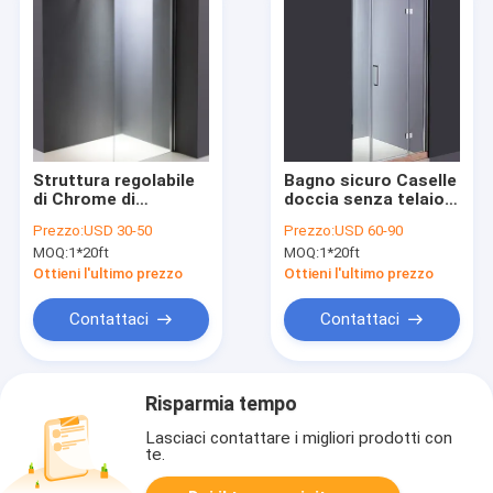
Struttura regolabile
Bagno sicuro Caselle
di Chrome di
doccia senza telaio
recinzione Frameless
Alta durata
Prezzo:
USD 30-50
Prezzo:
USD 60-90
della doccia
MOQ:
1*20ft
MOQ:
1*20ft
dell'angolo 8mm
Ottieni l'ultimo prezzo
Ottieni l'ultimo prezzo
Contattaci
Contattaci
Risparmia tempo
Lasciaci contattare i migliori prodotti con
te.