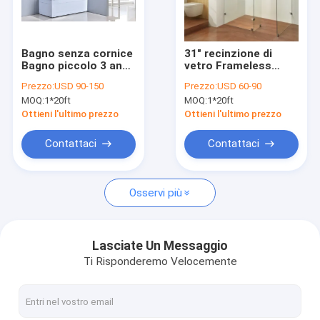
Show VR
Su di noi
Bagno senza cornice
31" recinzione di
Bagno piccolo 3 anni
vetro Frameless
Visita alla fabbrica
di garanzia
6mm della doccia
Prezzo:
USD 90-150
Prezzo:
USD 60-90
parteggiata 3 ' di X75
MOQ:
1*20ft
MOQ:
1*20ft
X31»
Controllo della qualità
Ottieni l'ultimo prezzo
Ottieni l'ultimo prezzo
Contattaci
Contattaci
Contattaci
Notizie
Osservi più
Cabina doccia
Lasciate Un Messaggio
Ti Risponderemo Velocemente
Semplice doccia
recinzione della doccia