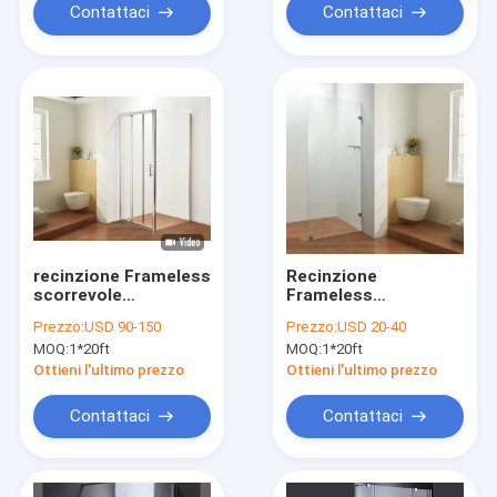
Contattaci
Contattaci
recinzione Frameless
Recinzione
scorrevole
Frameless
900x900x1900mm
600×2000mm della
Prezzo:
USD 90-150
Prezzo:
USD 20-40
della doccia di 6mm
doccia del vetro
MOQ:
1*20ft
MOQ:
1*20ft
trasparente
Ottieni l'ultimo prezzo
Ottieni l'ultimo prezzo
Contattaci
Contattaci