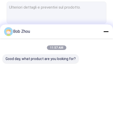
SCATOLA DOCCIA
porta della doccia
Bob Zhou
Continua
11:57 AM
Le Nostre Categorie
Good day, what product are you looking for?
Cabina doccia
Semplice doccia
recinzione del
doccia