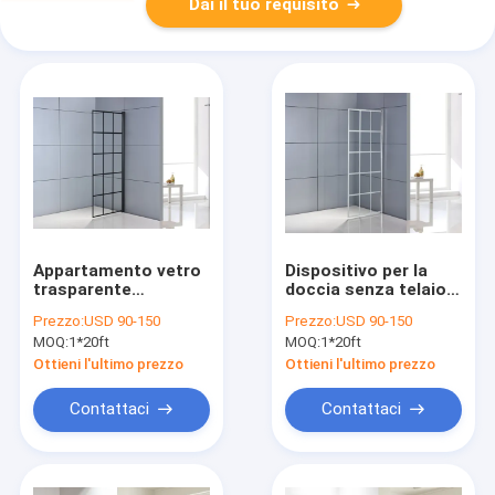
Dai il tuo requisito
Appartamento vetro
Dispositivo per la
trasparente
doccia senza telaio
temperato cassa
ISO9001
Prezzo:
USD 90-150
Prezzo:
USD 90-150
doccia senza cornice
MOQ:
1*20ft
MOQ:
1*20ft
moderno
Ottieni l'ultimo prezzo
Ottieni l'ultimo prezzo
Contattaci
Contattaci