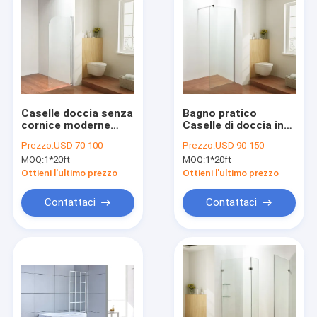
Caselle doccia senza
Bagno pratico
cornice moderne
Caselle di doccia in
eleganti minimaliste
vetro senza cornice
Prezzo:
USD 70-100
Prezzo:
USD 90-150
versatili
MOQ:
1*20ft
MOQ:
1*20ft
Ottieni l'ultimo prezzo
Ottieni l'ultimo prezzo
Contattaci
Contattaci
Casa.
Prodotti
Video