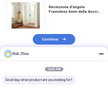
Recinzione d'angolo
Frameless 6mm della doccia
dell'entrata di
2.6ftx2.6ftx6.2ft
Continua
Bob Zhou
Prodotti Raccomandati
12:41 PM
Good day, what product are you looking for?
cubicolo autonomo
cabina autonoma
Scivolamento 