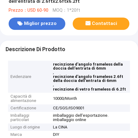
dell'entrata di 2.6ftx2.6ftx6.2ft
Prezzo：USD 60-90
MOQ：1*20ft
Miglior prezzo
Contattaci
Descrizione Di Prodotto
recinzione d'angolo frameless della
doccia dell'entrata di 6mm
,
Evidenziare
recinzione d'angolo frameless 2.6ft
della doccia dell'entrata di 6mm
,
recinzione di vetro frameless di 6.2ft
Capacità di
10000/Month
alimentazione
Certificazione
CE/SGS/ISO9001
Imballaggi
imballaggio dell'esportazione.
particolari
imballaggio online
Luogo di origine
La CINA
Marca
DIY