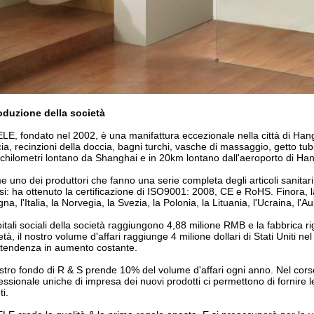
oduzione della società
LE, fondato nel 2002, è una manifattura eccezionale nella città di Hangz
ia, recinzioni della doccia, bagni turchi, vasche di massaggio, getto tub
chilometri lontano da Shanghai e in 20km lontano dall'aeroporto di Ha
 uno dei produttori che fanno una serie completa degli articoli sanitari
si: ha ottenuto la certificazione di ISO9001: 2008, CE e RoHS. Finora, la
na, l'Italia, la Norvegia, la Svezia, la Polonia, la Lituania, l'Ucraina, l'Au
pitali sociali della società raggiungono 4,88 milione RMB e la fabbrica r
età, il nostro volume d'affari raggiunge 4 milione dollari di Stati Uniti 
tendenza in aumento costante.
ostro fondo di R & S prende 10% del volume d'affari ogni anno. Nel cors
essionale uniche di impresa dei nuovi prodotti ci permettono di fornire le ar
ti.