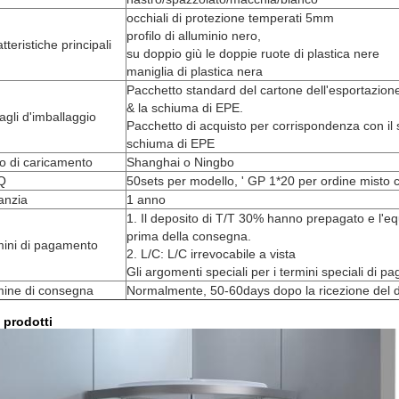
occhiali di protezione temperati 5mm
profilo di alluminio nero,
tteristiche principali
su doppio giù le doppie ruote di plastica nere
maniglia di plastica nera
Pacchetto standard del cartone dell'esportazione 
& la schiuma di EPE.
agli d'imballaggio
Pacchetto di acquisto per corrispondenza con il s
schiuma di EPE
o di caricamento
Shanghai o Ningbo
Q
50sets per modello, ' GP 1*20 per ordine misto c
anzia
1 anno
1. Il deposito di T/T 30% hanno prepagato e l'eq
prima della consegna.
mini di pagamento
2. L/C: L/C irrevocabile a vista
Gli argomenti speciali per i termini speciali di p
mine di consegna
Normalmente, 50-60days dopo la ricezione del d
i prodotti