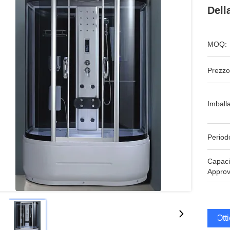
Dell
MOQ:
Prezzo
Imball
Period
Capaci
Approv
Ott