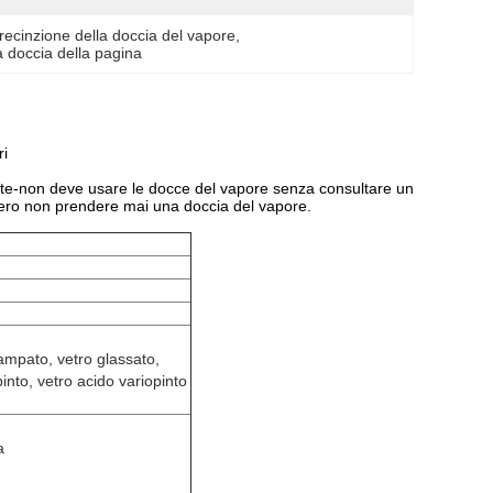
recinzione della doccia del vapore
, 
a doccia della pagina
ri
ete-non deve usare le docce del vapore senza consultare un
bero non prendere mai una doccia del vapore.
stampato, vetro glassato,
pinto, vetro acido variopinto
a