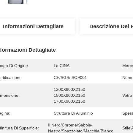
Informazioni Dettagliate
Descrizione Del 
nformazioni Dettagliate
uogo Di Origine
La CINA
Marc
rtificazione
CE/SGS/ISO9001
Numer
1200X800X2150 
imensione:
1500X900X2150 
Vetro
1700X900X2150
agina:
Struttura Di Alluminio
Spess
Il Nero/Chrome/Sabbia-
finitura Di Superficie:
Stile 
Nastro/spazzolato/macchia/bianco