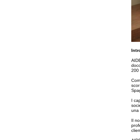
Intr
AIDE
docc
200 
Come
scor
Spag
I ca
soci
una 
Il n
prof
clien