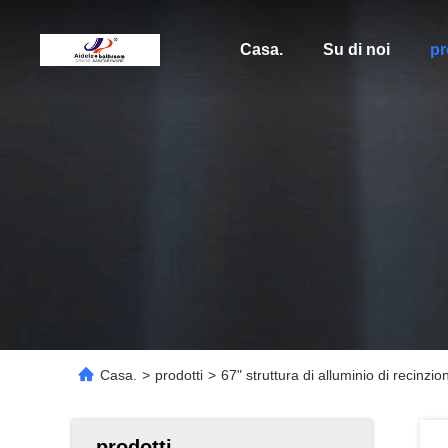
Casa.
Su di noi
pr
Casa.
>
prodotti
>
67" struttura di alluminio di recinzi
prodotti