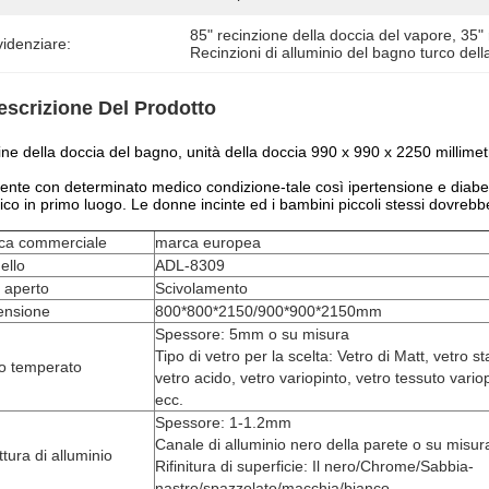
85" recinzione della doccia del vapore
, 
35" 
idenziare:
Recinzioni di alluminio del bagno turco dell
escrizione Del Prodotto
ne della doccia del bagno, unità della doccia 990 x 990 x 2250 millimet
ente con determinato medico condizione-tale così ipertensione e diab
co in primo luogo. Le donne incinte ed i bambini piccoli stessi dovreb
ca commerciale
marca europea
ello
ADL-8309
e aperto
Scivolamento
ensione
800*800*2150/900*900*2150mm
Spessore: 5mm o su misura
Tipo di vetro per la scelta: Vetro di Matt, vetro 
ro temperato
vetro acido, vetro variopinto, vetro tessuto vario
ecc.
Spessore: 1-1.2mm
Canale di alluminio nero della parete o su misur
ttura di alluminio
Rifinitura di superficie: Il nero/Chrome/Sabbia-
nastro/spazzolato/macchia/bianco