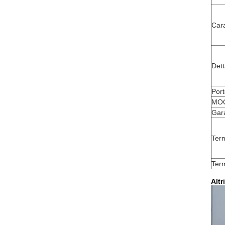
Cara
Dett
Port
MO
Gar
Ter
Ter
Altr