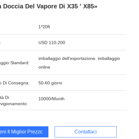
a Doccia Del Vapore Di X35 ' X85»
1*20ft
:
USD 110-200
imballaggio dell'esportazione. imballaggio
aggio Standard:
online
o Di Consegna:
50-60 giorni
tà Di
10000/Month
vigionamento:
ieni Il Miglior Prezzo
Contattaci