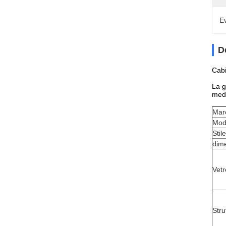
Ev
D
Cabi
La g
medi
Mar
Mod
Stil
dim
Vet
Stru