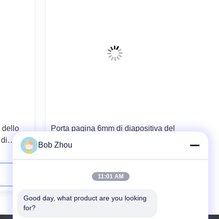
 dello
Porta pagina 6mm di diapositiva del
 di
perno del bagno di 1800x700mm
Bob Zhou
Contattaci ora
11:01 AM
Good day, what product are you looking 
for?