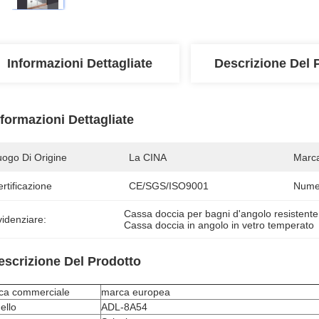
Informazioni Dettagliate
Descrizione Del 
nformazioni Dettagliate
uogo Di Origine
La CINA
Marc
rtificazione
CE/SGS/ISO9001
Numer
Cassa doccia per bagni d'angolo resistente
idenziare:
Cassa doccia in angolo in vetro temperato
escrizione Del Prodotto
ca commerciale
marca europea
ello
ADL-8A54