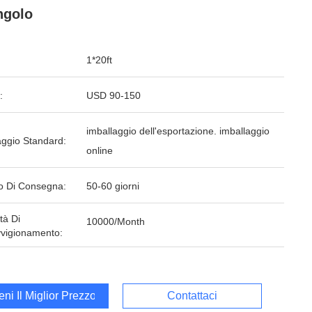
ngolo
1*20ft
:
USD 90-150
imballaggio dell'esportazione. imballaggio
aggio Standard:
online
o Di Consegna:
50-60 giorni
tà Di
10000/Month
vigionamento:
ieni Il Miglior Prezzo
Contattaci