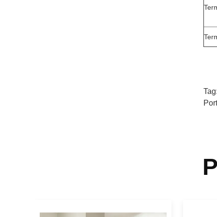
Ter
Ter
Tag
Port
P