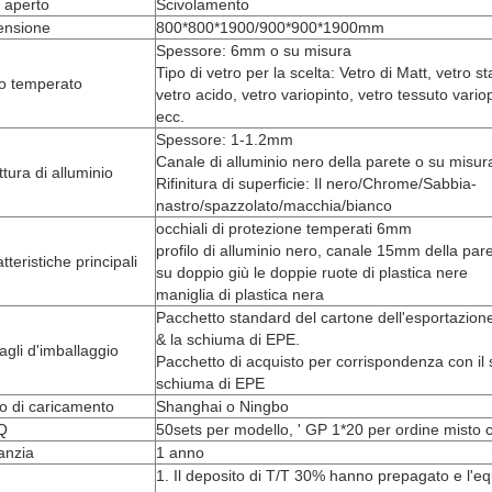
e aperto
Scivolamento
ensione
800*800*1900/900*900*1900mm
Spessore: 6mm o su misura
Tipo di vetro per la scelta: Vetro di Matt, vetro 
ro temperato
vetro acido, vetro variopinto, vetro tessuto vario
ecc.
Spessore: 1-1.2mm
Canale di alluminio nero della parete o su misur
ttura di alluminio
Rifinitura di superficie: Il nero/Chrome/Sabbia-
nastro/spazzolato/macchia/bianco
occhiali di protezione temperati 6mm
profilo di alluminio nero, canale 15mm della pare
tteristiche principali
su doppio giù le doppie ruote di plastica nere
maniglia di plastica nera
Pacchetto standard del cartone dell'esportazione 
& la schiuma di EPE.
agli d'imballaggio
Pacchetto di acquisto per corrispondenza con il s
schiuma di EPE
o di caricamento
Shanghai o Ningbo
Q
50sets per modello, ' GP 1*20 per ordine misto c
anzia
1 anno
1. Il deposito di T/T 30% hanno prepagato e l'eq