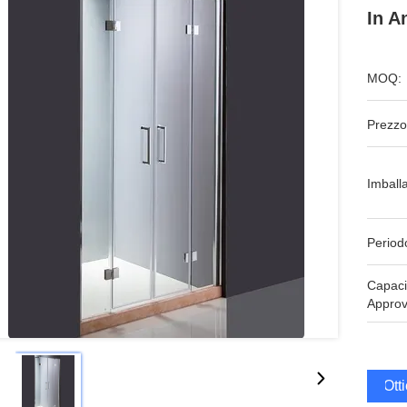
In A
MOQ:
Prezzo
Imball
Period
Capaci
Approv
Ott