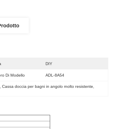
Prodotto
a
DIY
o Di Modello
ADL-8A54
, 
Cassa doccia per bagni in angolo molto resistente
, 