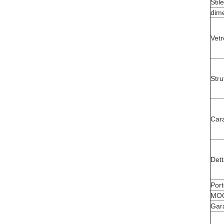
Stil
dim
Vet
Stru
Cara
Dett
Port
MO
Gar