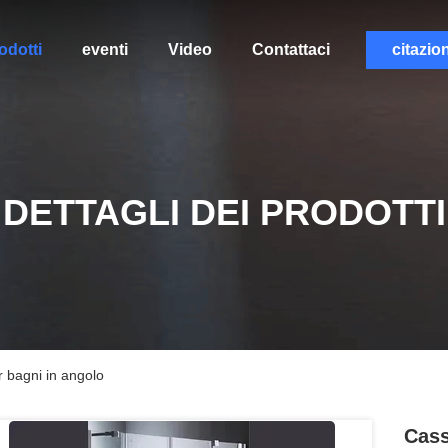
odotti
eventi
Video
Contattaci
citazio
DETTAGLI DEI PRODOTTI
r bagni in angolo
Cass