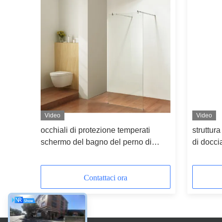
Video
Video
occhiali di protezione temperati
struttur
schermo del bagno del perno di
di docci
8mm 600x2000mm
600x20
Contattaci ora