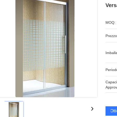
Vers
MOQ:
Prezzo
Imball
Period
Capaci
Approv
Ott