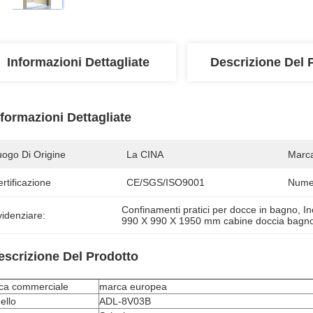
Informazioni Dettagliate
Descrizione Del 
nformazioni Dettagliate
uogo Di Origine
La CINA
Marc
rtificazione
CE/SGS/ISO9001
Numer
Confinamenti pratici per docce in bagno
, 
In
idenziare:
990 X 990 X 1950 mm cabine doccia bagn
escrizione Del Prodotto
ca commerciale
marca europea
ello
ADL-8V03B