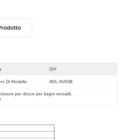
Prodotto
a
DIY
o Di Modello
ADL-8V03B
closure per docce per bagni versatili
, 
o