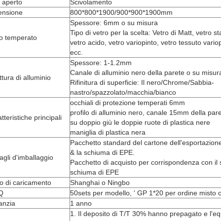
e aperto
Scivolamento
ensione
800*800*1900/900*900*1900mm
Spessore: 6mm o su misura
Tipo di vetro per la scelta: Vetro di Matt, vetro 
ro temperato
vetro acido, vetro variopinto, vetro tessuto vario
ecc.
Spessore: 1-1.2mm
Canale di alluminio nero della parete o su misur
ttura di alluminio
Rifinitura di superficie: Il nero/Chrome/Sabbia-
nastro/spazzolato/macchia/bianco
occhiali di protezione temperati 6mm
profilo di alluminio nero, canale 15mm della pare
tteristiche principali
su doppio giù le doppie ruote di plastica nere
maniglia di plastica nera
Pacchetto standard del cartone dell'esportazione 
& la schiuma di EPE.
agli d'imballaggio
Pacchetto di acquisto per corrispondenza con il s
schiuma di EPE
o di caricamento
Shanghai o Ningbo
Q
50sets per modello, ' GP 1*20 per ordine misto c
anzia
1 anno
1. Il deposito di T/T 30% hanno prepagato e l'eq