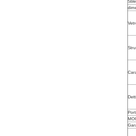
Stil
dim
Vet
Stru
Cara
Dett
Port
MO
Gar