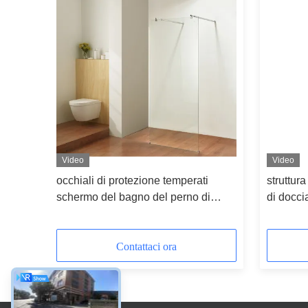
Video
Video
occhiali di protezione temperati
struttur
schermo del bagno del perno di
di docci
8mm 600x2000mm
600x20
Contattaci ora