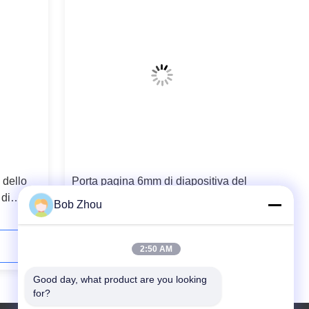
 dello
Porta pagina 6mm di diapositiva del
 di
perno del bagno di 1800x700mm
Bob Zhou
Contattaci ora
2:50 AM
Good day, what product are you looking 
for?