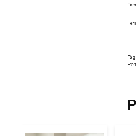
Ter
Ter
Tag
Port
P