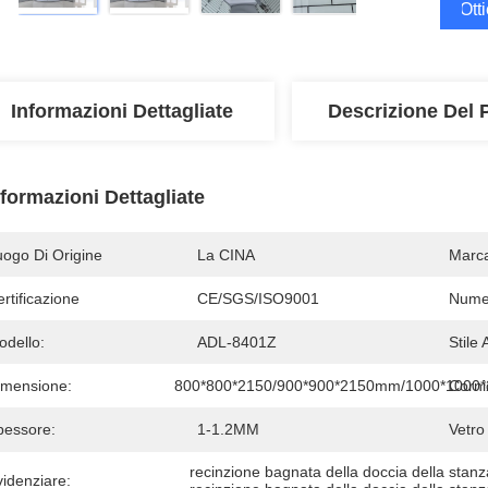
Ott
Informazioni Dettagliate
Descrizione Del 
nformazioni Dettagliate
uogo Di Origine
La CINA
Marc
rtificazione
CE/SGS/ISO9001
Numer
odello:
ADL-8401Z
Stile 
imensione:
800*800*2150/900*900*2150mm/1000*1000
Corni
pessore:
1-1.2MM
Vetro
recinzione bagnata della doccia della sta
idenziare: