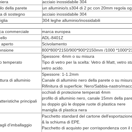
niera
acciaio inossidabile 304
ilo della parete
un alluminio/s.s304 di 2 pc con 20mm regola ogn
a di sostegno
acciaio inossidabile 304
glia
304 leghe alluminio/inossidabili
ca commerciale
marca europea
ello
ADL-8401Z
e aperto
Scivolamento
ensione
800*800*2150/900*900*2150mm
/1000 *1000*
Spessore: 4mm o su misura
ro temperato
Tipo di vetro per la scelta: Vetro di Matt, vetro 
vetro acido.
Spessore: 1-1.2mm
ttura di alluminio
Canale di alluminio nero della parete o su misur
Rifinitura di superficie: Nero/Sabbia-nastro/mac
occhiali di protezione temperati 4mm
profilo di alluminio nero, canale 15mm della pare
tteristiche principali
su doppio giù le doppie ruote di plastica nere
maniglia di plastica nera
Pacchetto standard del cartone dell'esportazione 
& la schiuma di EPE.
agli d'imballaggio
Pacchetto di acquisto per corrispondenza con il s