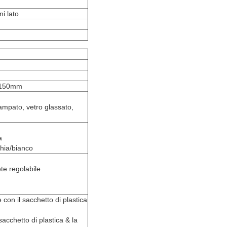
i lato
2150mm
stampato, vetro glassato,
a
chia/bianco
te regolabile
con il sacchetto di plastica
acchetto di plastica & la