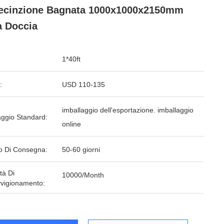
ecinzione Bagnata 1000x1000x2150mm
a Doccia
1*40ft
:
USD 110-135
imballaggio dell'esportazione. imballaggio
aggio Standard:
online
o Di Consegna:
50-60 giorni
tà Di
10000/Month
vigionamento: