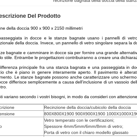
recinzione bagnata della doccia della sta
escrizione Del Prodotto
ne della doccia 900 x 900 x 2150 millimetri
asseggiata in docce e le stanze bagnate usano i pannelli di vetr
izionale della doccia. Invece, un pannello di vetro singolare separa la d
ze bagnate e camminare in docce sia per fornire una grande alternativ
lo stile. Entrambe le progettazioni contribuiranno a creare una dichia
ifferenza principale fra una stanza bagnata e una passeggiata in 
io che è piano in genere interamente aperto. Il pavimento è altera
mento. Le stanze bagnate possono anche caratterizzare uno schermo d
occe differisce semplicemente a causa dell'inclusione di un vassoio de
etro.
sti variano secondo i vostri bisogni, in modo da consideri con attenzione ch
rizione
Recinzione della doccia/cubicolo della doccia
ensione
800X800X1900 900X900X1900 1000X1000X19
Vetro temperato con le certificazioni;
o
Spessore 4mm/5mm/6mm/8mm di vetro;
Porta di vetro con il chiaro modello glassato