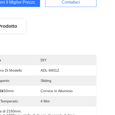
ieni Il Miglior Prezzo
Contattaci
Prodotto
a
DIY
o Di Modello
ADL-8401Z
Aperto:
Sliding
*2150mm
ce:
Cornice In Alluminio
 Temperato:
4 Mm
nza di 2150mm
, 