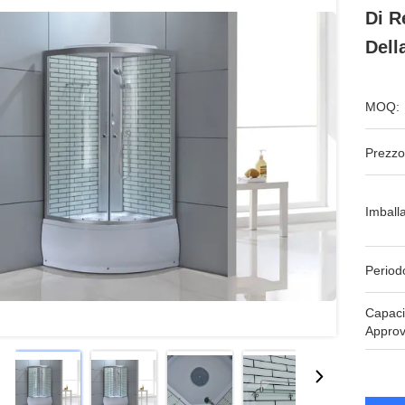
Di R
Dell
MOQ:
Prezzo
Imball
Period
Capaci
Approv