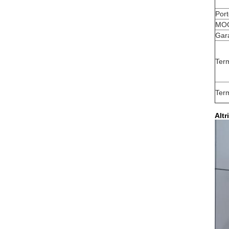
Port
MO
Gar
Ter
Ter
Altr