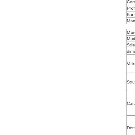
Cer
Prof
Barr
Mani
Mar
Mod
Stil
dim
Vet
Stru
Cara
Dett