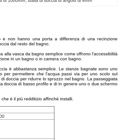
nza di 1000mm
, 
stalla di doccia di angolo di 4mm
o e non hanno una porta a differenza di una recinzione
occia dal resto del bagno.
a alla vasca da bagno semplice come offrono l'accessibilità
razione in un bagno o in camera con bagno.
doccia è abbastanza semplice. Le stanze bagnate sono uno
to per permettere che l'acqua passi via per uno scolo sul
i doccia per ridurre lo spruzzo nel bagno. La passeggiata
lla doccia di basso profilo e di in genere uno o due schermo
e è il più redditizio affinchè installi.
00