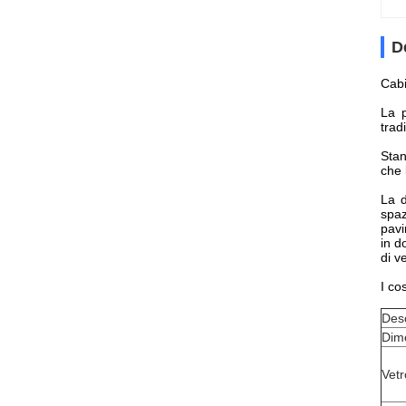
D
Cabi
La p
trad
Stan
che 
La d
spaz
pavi
in d
di v
I co
Desc
Dim
Vetr