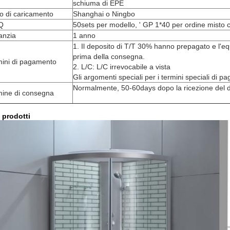
schiuma di EPE
o di caricamento
Shanghai o Ningbo
Q
50sets per modello, ' GP 1*40 per ordine misto c
anzia
1 anno
1. Il deposito di T/T 30% hanno prepagato e l'eq
prima della consegna.
mini di pagamento
2. L/C: L/C irrevocabile a vista
Gli argomenti speciali per i termini speciali di p
Normalmente, 50-60days dopo la ricezione del d
mine di consegna
i prodotti