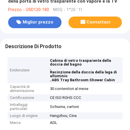
della porta di vetro trasparente con vapore e la TV
Prezzo：USD120-180
MOQ：1*20 ' ft
Miglior prezzo
Contattaci
Descrizione Di Prodotto
Cabina di vetro trasparente della
doccia del bagno
,
Evidenziare
Recinzione della doccia della lega di
alluminio
,
ABS Tray Bathroom Shower Cabin
Capacità di
30 contenitori al mese
alimentazione
Certificazione
CE ISO ROHS CCC
Imballaggi
Schiuma, cartoni
particolari
Luogo di origine
Hangzhou, Cina
Marca
ADL