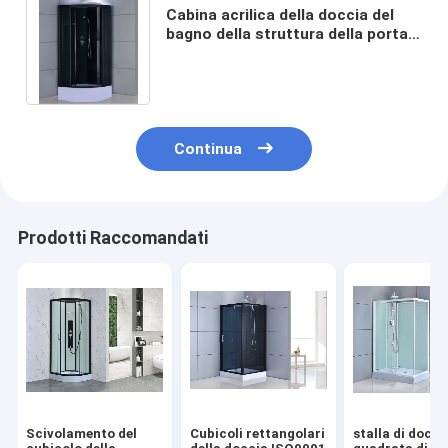
Cabina acrilica della doccia del
bagno della struttura della porta
di vetro trasparente con vapore e
la TV
Continua
Prodotti Raccomandati
Scivolamento del
Cubicoli rettangolari
stalla di docci