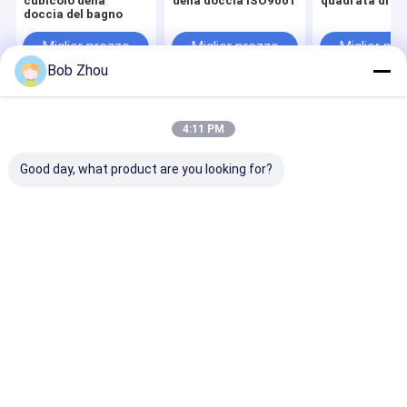
cubicolo della
della doccia ISO9001
quadrata di 
doccia del bagno
Miglior prezzo
Miglior prezzo
Miglior pr
Bob Zhou
Casa
Circa noi
Contattaci
Desktop Site
4:11 PM
Mappa del sito
Politica sulla privacy
Qualità
Cabina doccia
Fabbrica cinese.Copyright © 2026 Hangzhou
Good day, what product are you looking for?
Aidele Sanitary Ware Co., Ltd.. All Rights Reserved.
Casa.
Prodotti
Video