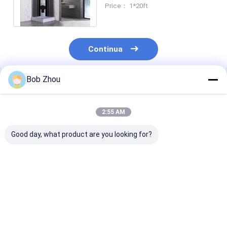
temperato e telaio di
Price： 1*20ft
alluminio per un lussuoso
Continua
Bob Zhou
Prodotti Raccomandati
2:55 AM
Good day, what product are you looking for?
Scivolamento del
Cubicoli rettangolari
stalla di docci
cubicolo della
della doccia ISO9001
quadrata di 
doccia del bagno
Miglior prezzo
Miglior prezzo
Miglior pr