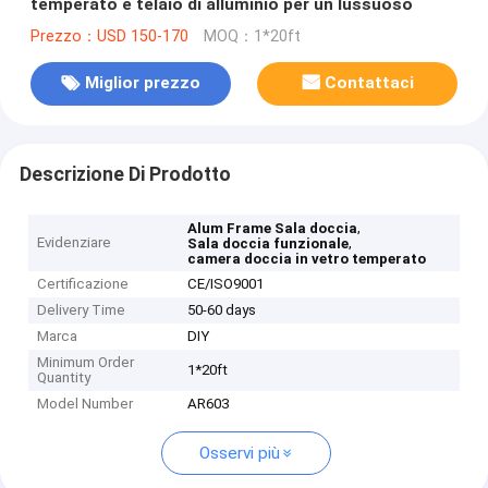
temperato e telaio di alluminio per un lussuoso
Prezzo：USD 150-170
MOQ：1*20ft
Miglior prezzo
Contattaci
Descrizione Di Prodotto
,
Alum Frame Sala doccia
Evidenziare
,
Sala doccia funzionale
camera doccia in vetro temperato
Certificazione
CE/ISO9001
Delivery Time
50-60 days
Marca
DIY
Minimum Order
1*20ft
Quantity
Model Number
AR603
Osservi più