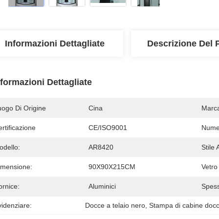
Informazioni Dettagliate
Descrizione Del 
nformazioni Dettagliate
uogo Di Origine
Cina
Marc
rtificazione
CE/ISO9001
Numer
odello:
AR8420
Stile 
imensione:
90X90X215CM
Vetro
ornice:
Aluminici
Spess
idenziare:
Docce a telaio nero
, 
Stampa di cabine docci