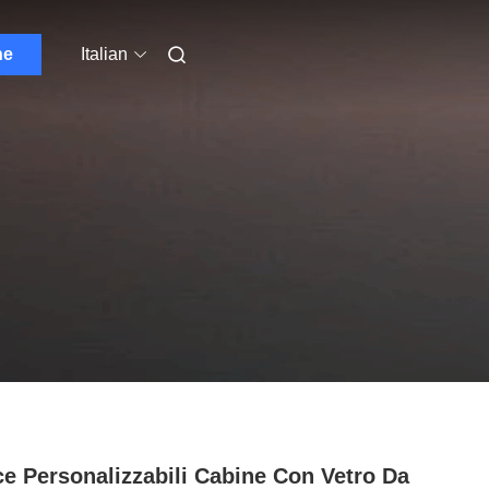
ne
Italian
e Personalizzabili Cabine Con Vetro Da