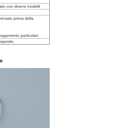
to con diversi modelli
ersato prima della
i pagamento particolari
eposito.
ro