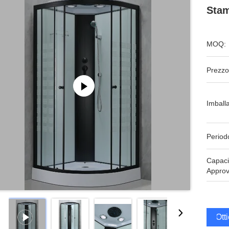
Stam
MOQ:
Prezzo
Imball
Period
Capaci
Approv
Ott