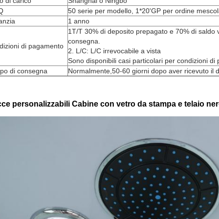
o di carico
Shanghai o Ningbo
Q
50 serie per modello, 1*20'GP per ordine mescola
anzia
1 anno
1T/T 30% di deposito prepagato e 70% di saldo v
consegna.
dizioni di pagamento
2. L/C: L/C irrevocabile a vista
Sono disponibili casi particolari per condizioni d
po di consegna
Normalmente,50-60 giorni dopo aver ricevuto il d
ce personalizzabili Cabine con vetro da stampa e telaio ne