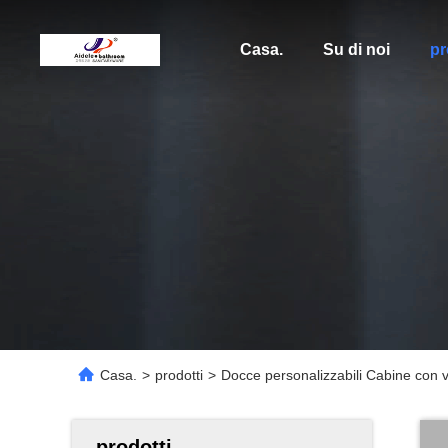
Casa.
Su di noi
pr
Casa.
>
prodotti
>
Docce personalizzabili Cabine con v
prodotti