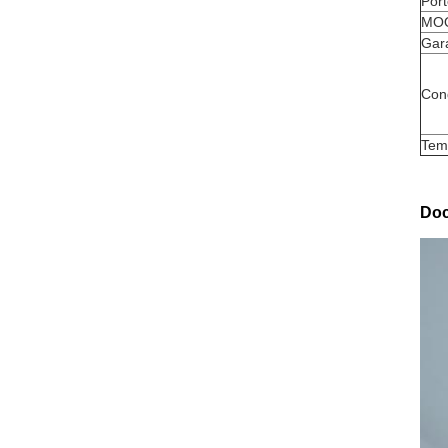
Port
MO
Gar
Con
Tem
Doc