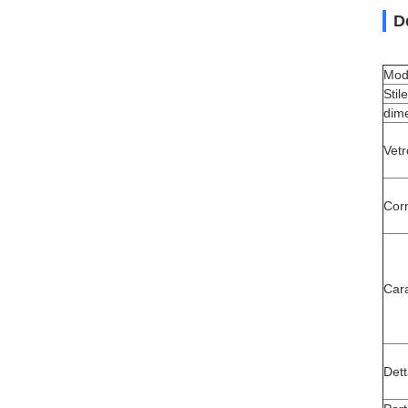
D
Mod
Stil
dim
Vet
Corn
Cara
Dett