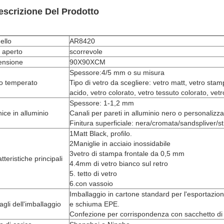
escrizione Del Prodotto
ello
AR8420
e aperto
scorrevole
ensione
90X90XCM
Spessore:4/5 mm o su misura
ro temperato
Tipo di vetro da scegliere: vetro matt, vetro stamp
acido, vetro colorato, vetro tessuto colorato, vetr
Spessore: 1-1,2 mm
ice in alluminio
Canali per pareti in alluminio nero o personalizza
Finitura superficiale: nera/cromata/sandspliver/s
1Matt Black, profilo.
2Maniglie in acciaio inossidabile
3vetro di stampa frontale da 0,5 mm
tteristiche principali
4.4mm di vetro bianco sul retro
5. tetto di vetro
6.con vassoio
Imballaggio in cartone standard per l'esportazion
agli dell'imballaggio
e schiuma EPE.
Confezione per corrispondenza con sacchetto di