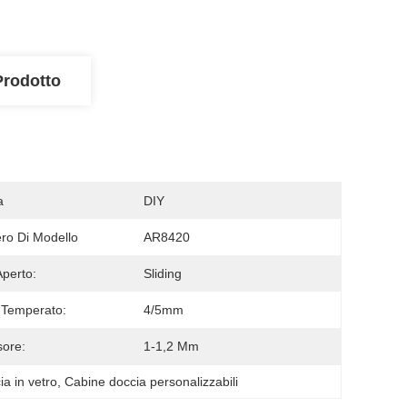
Prodotto
a
DIY
o Di Modello
AR8420
Aperto:
Sliding
 Temperato:
4/5mm
ore:
1-1,2 Mm
a in vetro
, 
Cabine doccia personalizzabili