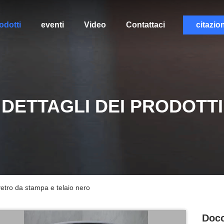
odotti
eventi
Video
Contattaci
citazio
DETTAGLI DEI PRODOTTI
etro da stampa e telaio nero
Docc